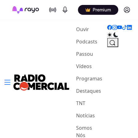
On Air
Podcasts
Log in
Premium
(current)
Ouvir
Podcasts
Passou
Vídeos
Programas
Destaques
TNT
Notícias
Somos
Nós