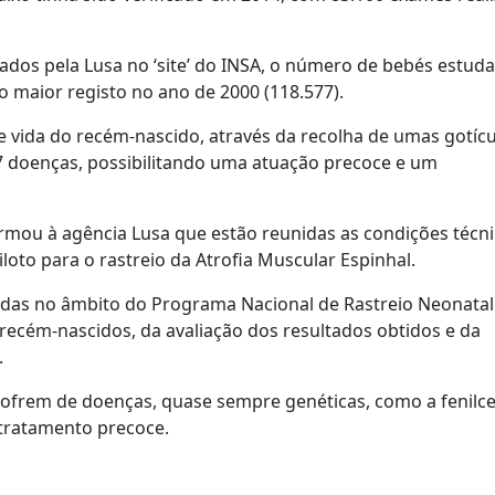
dos pela Lusa no ‘site’ do INSA, o número de bebés estud
o maior registo no ano de 2000 (118.577).
de vida do recém-nascido, através da recolha de umas gotíc
7 doenças, possibilitando uma atuação precoce e um
irmou à agência Lusa que estão reunidas as condições técn
iloto para o rastreio da Atrofia Muscular Espinhal.
eadas no âmbito do Programa Nacional de Rastreio Neonatal
 recém-nascidos, da avaliação dos resultados obtidos e da
.
 sofrem de doenças, quase sempre genéticas, como a fenilc
 tratamento precoce.