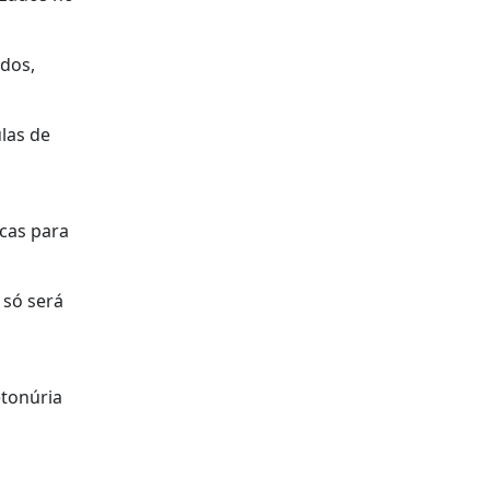
ados,
ulas de
icas para
 só será
etonúria