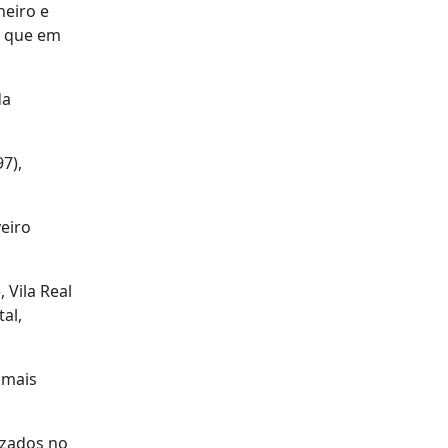
neiro e
o que em
da
7),
veiro
 Vila Real
al,
 mais
izados no