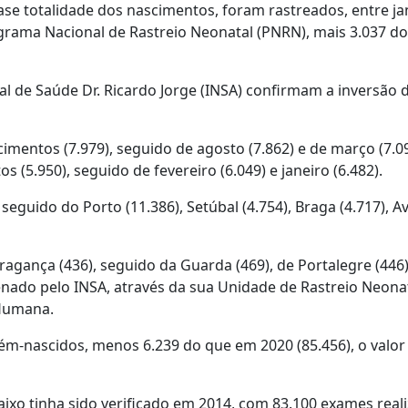
se totalidade dos nascimentos, foram rastreados, entre ja
grama Nacional de Rastreio Neonatal (PNRN), mais 3.037 d
l de Saúde Dr. Ricardo Jorge (INSA) confirmam a inversão 
mentos (7.979), seguido de agosto (7.862) e de março (7.09
5.950), seguido de fevereiro (6.049) e janeiro (6.482).
seguido do Porto (11.386), Setúbal (4.754), Braga (4.717), A
gança (436), seguido da Guarda (469), de Portalegre (446),
nado pelo INSA, através da sua Unidade de Rastreio Neonat
 Humana.
ém-nascidos, menos 6.239 do que em 2020 (85.456), o valor
ixo tinha sido verificado em 2014, com 83.100 exames real