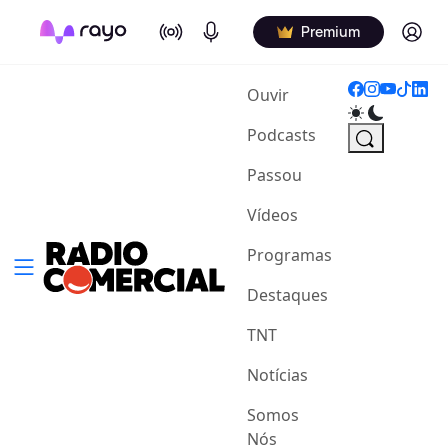
On Air
Podcasts
Log in
Premium
(current)
Ouvir
Podcasts
Passou
Vídeos
Programas
Destaques
TNT
Notícias
Somos
Nós