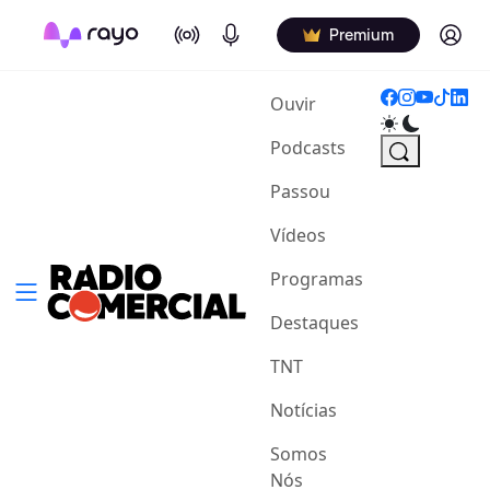
On Air
Podcasts
Log in
Premium
(current)
Ouvir
Podcasts
Passou
Vídeos
Programas
Destaques
TNT
Notícias
Somos
Nós