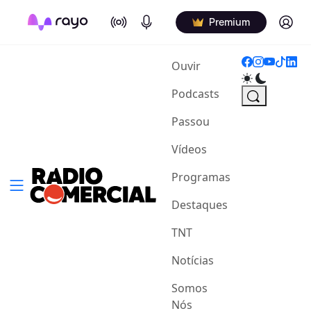
On Air
Podcasts
Log in
Premium
(current)
Ouvir
Podcasts
Passou
Vídeos
Programas
Destaques
TNT
Notícias
Somos
Nós