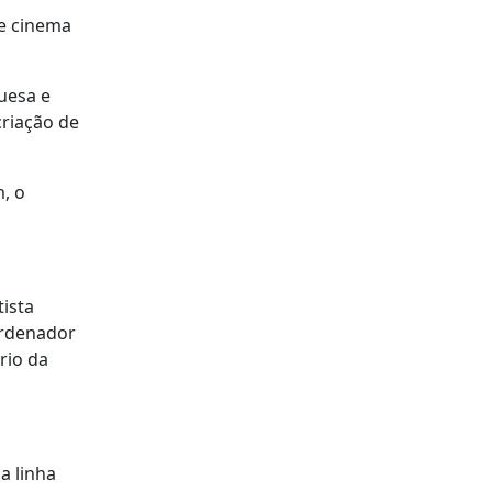
de cinema
uesa e
criação de
, o
ista
ordenador
rio da
a linha