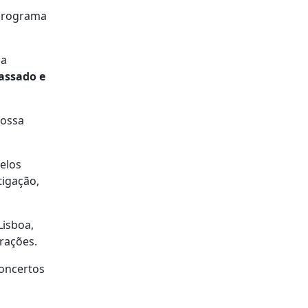
 programa
 a
passado e
nossa
elos
tigação,
Lisboa,
rações.
concertos