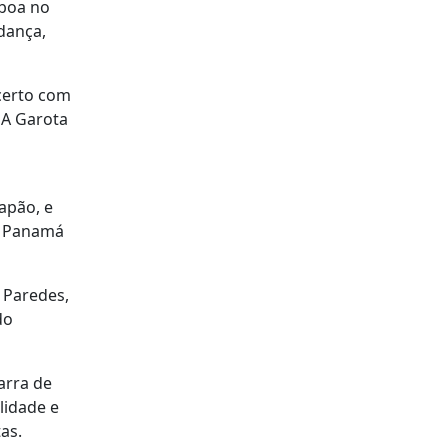
sboa no
dança,
ncerto com
 A Garota
apão, e
, Panamá
 Paredes,
do
arra de
lidade e
as.