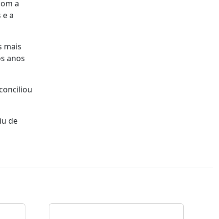
 com a
 e a
s mais
os anos
conciliou
iu de