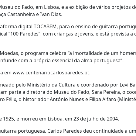
 Museu do Fado, em Lisboa, e a exibição de vários projetos 
a Castanheira e Ivan Dias.
ataforma digital TOCABEM, para o ensino de guitarra portug
cal “100 Paredes”, com crianças e jovens, e está prevista a 
s Moedas, o programa celebra “a imortalidade de um homem
nfunde com a própria essencial da alma portuguesa”.
ta em www.centenariocarlosparedes.pt.
eado pelo Ministério da Cultura e coordenado por Levi Bat
eram parte a diretora do Museu do Fado, Sara Pereira, o co
 Félix, o historiador António Nunes e Filipa Alfaro (Ministé
 1925, e morreu em Lisboa, em 23 de julho de 2004.
 guitarra portuguesa, Carlos Paredes deu continuidade a um