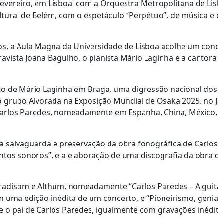
fevereiro, em Lisboa, com a Orquestra Metropolitana de Li
ultural de Belém, com o espetáculo “Perpétuo”, de música e 
anos, a Aula Magna da Universidade de Lisboa acolhe um co
avista Joana Bagulho, o pianista Mário Laginha e a cantora
to de Mário Laginha em Braga, uma digressão nacional dos
o grupo Alvorada na Exposição Mundial de Osaka 2025, no J
a Carlos Paredes, nomeadamente em Espanha, China, México
a salvaguarda e preservação da obra fonográfica de Carlos
os sonoros”, e a elaboração de uma discografia da obra 
 Tradisom e Althum, nomeadamente “Carlos Paredes – A guit
uma edição inédita de um concerto, e “Pioneirismo, genia
 o pai de Carlos Paredes, igualmente com gravações inédit