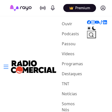
On Air
Podcasts
Log in
Premium
(current)
Ouvir
Podcasts
Passou
Vídeos
Programas
Destaques
TNT
Notícias
Somos
Nós