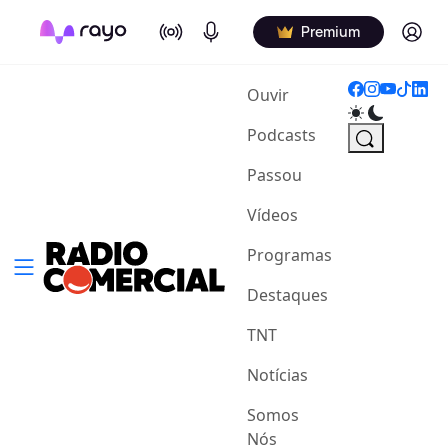
On Air
Podcasts
Log in
Premium
(current)
Ouvir
Podcasts
Passou
Vídeos
Programas
Destaques
TNT
Notícias
Somos
Nós