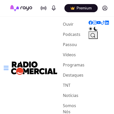
On Air
Podcasts
Log in
Premium
(current)
Ouvir
Podcasts
Passou
Vídeos
Programas
Destaques
TNT
Notícias
Somos
Nós