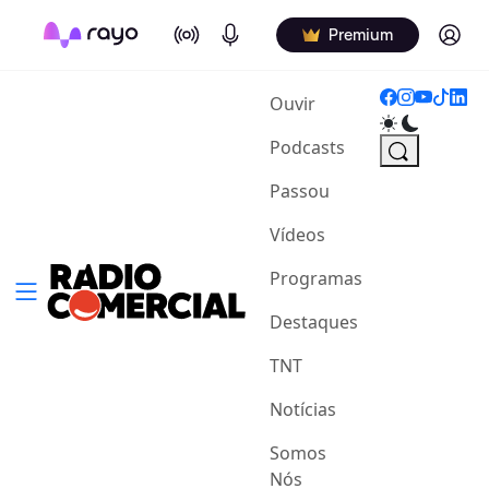
On Air
Podcasts
Log in
Premium
(current)
Ouvir
Podcasts
Passou
Vídeos
Programas
Destaques
TNT
Notícias
Somos
Nós