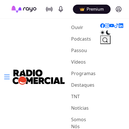
On Air
Podcasts
Log in
Premium
(current)
Ouvir
Podcasts
Passou
Vídeos
Programas
Destaques
TNT
Notícias
Somos
Nós