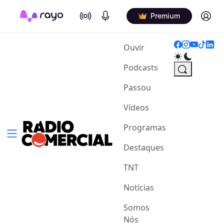
On Air
Podcasts
Log in
Premium
(current)
Ouvir
Podcasts
Passou
Vídeos
Programas
Destaques
TNT
Notícias
Somos
Nós