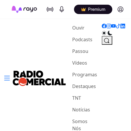
On Air
Podcasts
Log in
Premium
(current)
Ouvir
Podcasts
Passou
Vídeos
Programas
Destaques
TNT
Notícias
Somos
Nós