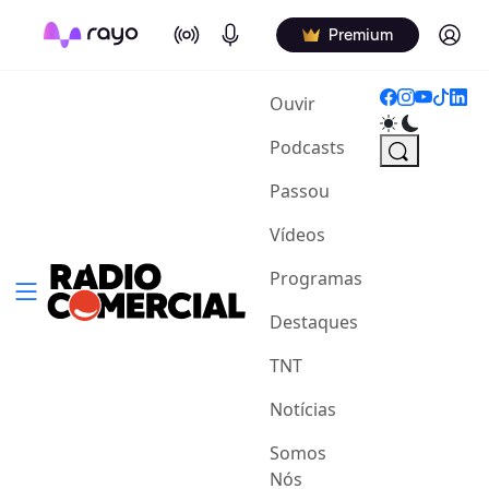
On Air
Podcasts
Log in
Premium
(current)
Ouvir
Podcasts
Passou
Vídeos
Programas
Destaques
TNT
Notícias
Somos
Nós