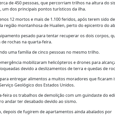
erca de 450 pessoas, que percorriam trilhos na altura do s
um dos principais pontos turísticos da ilha.
os 12 mortos e mais de 1.100 feridos, após terem sido d
 da região montanhosa de Hualien, perto do epicentro do ab
uipamento pesado para tentar recuperar os dois corpos, q
 de rochas na quarta-feira.
ndo uma família de cinco pessoas no mesmo trilho.
emergência mobilizaram helicópteros e drones para alcanç
loqueadas devido a deslizamentos de terra e quedas de ro
 para entregar alimentos a muitos moradores que ficaram 
Serviço Geológico dos Estados Unidos.
-feira os trabalhos de demolição com um guindaste do edi
ro andar ter desabado devido ao sismo.
o, depois de fugirem de apartamentos ainda abalados por