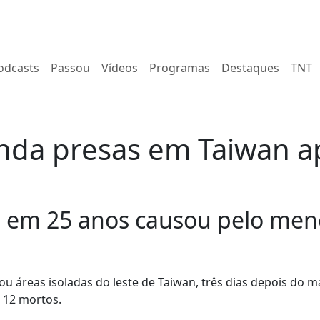
rent)
odcasts
Passou
Vídeos
Programas
Destaques
TNT
inda presas em Taiwan a
ha em 25 anos causou pelo men
u áreas isoladas do leste de Taiwan, três dias depois do m
s 12 mortos.