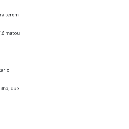
ara terem
7,6 matou
tar o
ilha, que