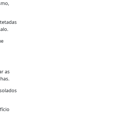
ismo,
etetadas
alo.
ue
ar as
chas.
isolados
fício