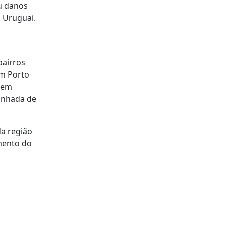
u danos
o Uruguai.
bairros
em Porto
o em
panhada de
da região
amento do