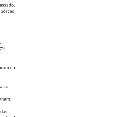
passado,
roporção
da
,7%
iparam em
asa,
inham.
 das