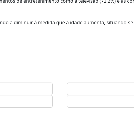
mentos de entretenimento como a televisão (72,2%) e as co
ndendo a diminuir à medida que a idade aumenta, situando-se