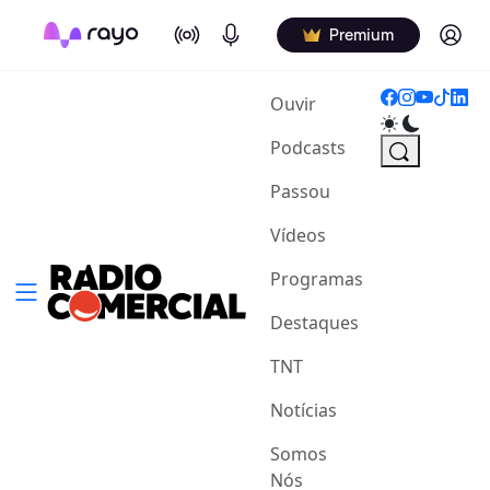
On Air
Podcasts
Log in
Premium
(current)
Ouvir
Podcasts
Passou
Vídeos
Programas
Destaques
TNT
Notícias
Somos
Nós