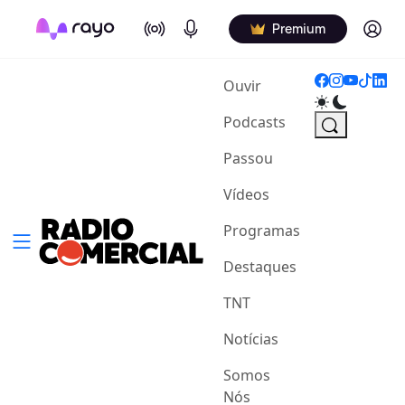
On Air
Podcasts
Log in
Premium
(current)
Ouvir
Podcasts
Passou
Vídeos
Programas
Destaques
TNT
Notícias
Somos
Nós