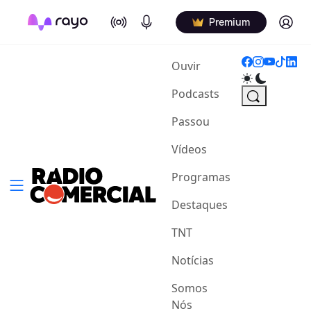
On Air
Podcasts
Log in
Premium
(current)
Ouvir
Podcasts
Passou
Vídeos
Programas
Destaques
TNT
Notícias
Somos
Nós