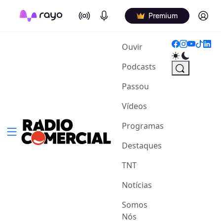
On Air
Podcasts
Log in
Premium
(current)
Ouvir
Podcasts
Passou
Vídeos
Programas
Destaques
TNT
Notícias
Somos
Nós