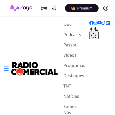
On Air
Podcasts
Log in
Premium
(current)
Ouvir
Podcasts
Passou
Vídeos
Programas
Destaques
TNT
Notícias
Somos
Nós