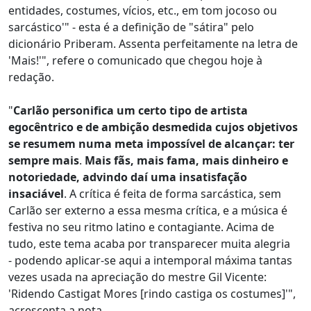
entidades, costumes, vícios, etc., em tom jocoso ou
sarcástico'" - esta é a definição de "sátira" pelo
dicionário Priberam. Assenta perfeitamente na letra de
'Mais!'", refere o comunicado que chegou hoje à
redação.
"
Carlão personifica um certo tipo de artista
egocêntrico e de ambição desmedida cujos objetivos
se resumem numa meta impossível de alcançar: ter
sempre mais
.
Mais fãs, mais fama, mais dinheiro e
notoriedade, advindo daí uma insatisfação
insaciável
. A crítica é feita de forma sarcástica, sem
Carlão ser externo a essa mesma crítica, e a música é
festiva no seu ritmo latino e contagiante. Acima de
tudo, este tema acaba por transparecer muita alegria
- podendo aplicar-se aqui a intemporal máxima tantas
vezes usada na apreciação do mestre Gil Vicente:
'Ridendo Castigat Mores [rindo castiga os costumes]'",
acrescenta a nota.