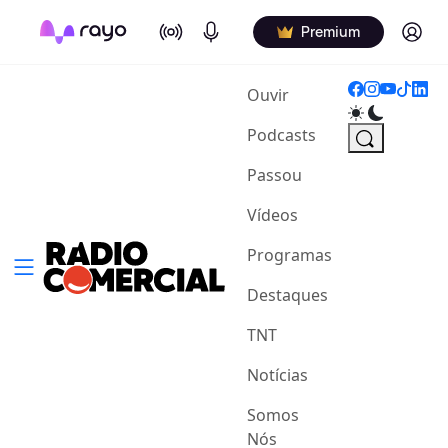
On Air
Podcasts
Log in
Premium
(current)
Ouvir
Podcasts
Passou
Vídeos
Programas
Destaques
TNT
Notícias
Somos
Nós