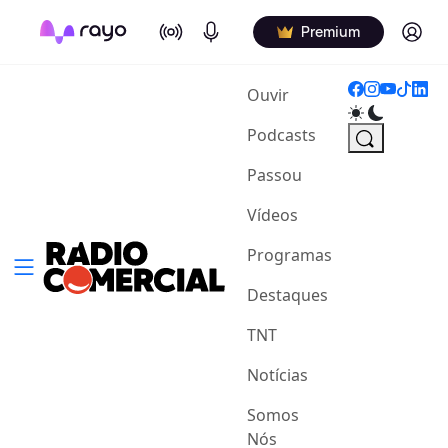
On Air
Podcasts
Log in
Premium
(current)
Ouvir
Podcasts
Passou
Vídeos
Programas
Destaques
TNT
Notícias
Somos
Nós