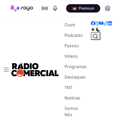
On Air
Podcasts
Log in
Premium
(current)
Ouvir
Podcasts
Passou
Vídeos
Programas
Destaques
TNT
Notícias
Somos
Nós