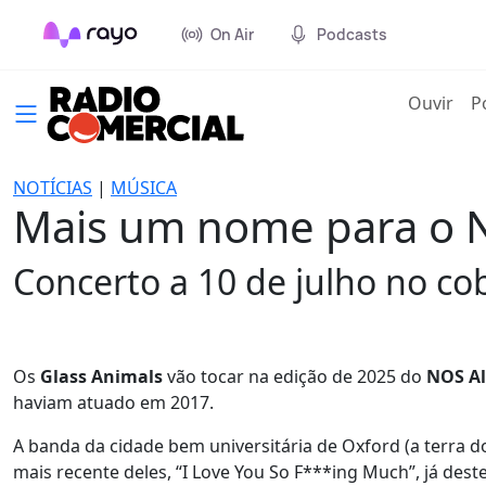
On Air
Podcasts
(cur
Ouvir
P
NOTÍCIAS
|
MÚSICA
Mais um nome para o NO
Concerto a 10 de julho no co
Os
Glass Animals
vão tocar na edição de 2025 do
NOS Al
haviam atuado em 2017.
A banda da cidade bem universitária de Oxford (a terra 
mais recente deles, “I Love You So F***ing Much”, já de