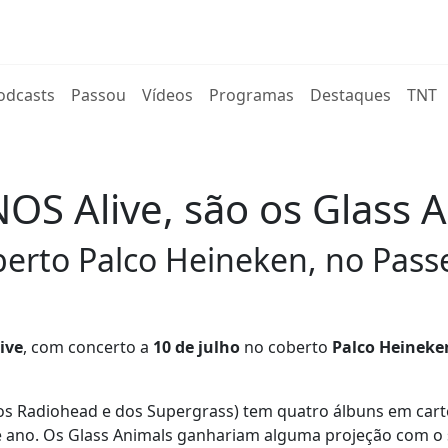
rent)
odcasts
Passou
Vídeos
Programas
Destaques
TNT
S Alive, são os Glass 
berto Palco Heineken, no Pass
ive
, com concerto a
10 de julho
no coberto
Palco Heineke
dos Radiohead e dos Supergrass) tem quatro álbuns em carte
ste ano. Os Glass Animals ganhariam alguma projeção com 