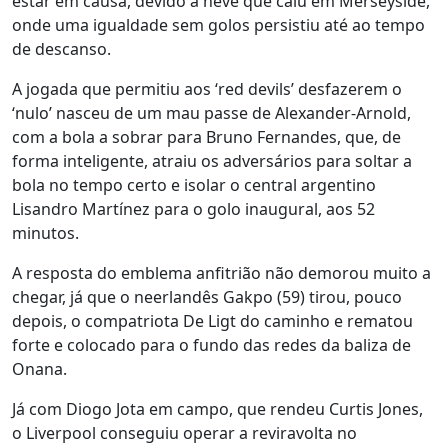
estar em causa, devido à neve que caiu em Merseyside,
onde uma igualdade sem golos persistiu até ao tempo
de descanso.
A jogada que permitiu aos ‘red devils’ desfazerem o
‘nulo’ nasceu de um mau passe de Alexander-Arnold,
com a bola a sobrar para Bruno Fernandes, que, de
forma inteligente, atraiu os adversários para soltar a
bola no tempo certo e isolar o central argentino
Lisandro Martínez para o golo inaugural, aos 52
minutos.
A resposta do emblema anfitrião não demorou muito a
chegar, já que o neerlandês Gakpo (59) tirou, pouco
depois, o compatriota De Ligt do caminho e rematou
forte e colocado para o fundo das redes da baliza de
Onana.
Já com Diogo Jota em campo, que rendeu Curtis Jones,
o Liverpool conseguiu operar a reviravolta no