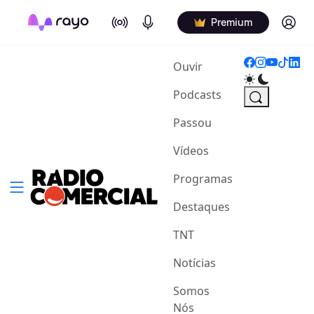
On Air
Podcasts
Log in
Premium
(current)
Ouvir
Podcasts
Passou
Vídeos
Programas
Destaques
TNT
Notícias
Somos
Nós