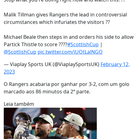
Malik Tillman gives Rangers the lead in controversial
circumstances which infuriates the visitors ??
Michael Beale then steps in and orders his side to allow
Partick Thistle to score ????
#ScottishCup
|
@ScottishCup
pic.twitter.com/iUOtLalNGO
— Viaplay Sports UK (@ViaplaySportsUK)
February 12,
2023
O Rangers acabaria por ganhar por 3-2, com um golo
marcado aos 86 minutos da 2ª parte.
Leia também