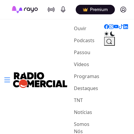
On Air
Podcasts
Log in
Premium
(current)
Ouvir
Podcasts
Passou
Vídeos
Programas
Destaques
TNT
Notícias
Somos
Nós