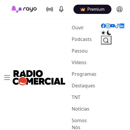
On Air
Podcasts
Log in
Premium
(current)
Ouvir
Podcasts
Passou
Vídeos
Programas
Destaques
TNT
Notícias
Somos
Nós