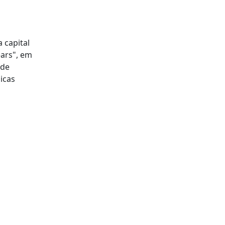
 capital
ears", em
 de
icas