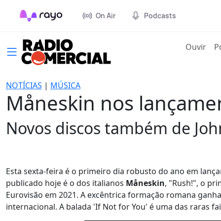
On Air
Podcasts
(cur
Ouvir
P
NOTÍCIAS
|
MÚSICA
Måneskin nos lançame
Novos discos também de John
Esta sexta-feira é o primeiro dia robusto do ano em lan
publicado hoje é o dos italianos
Måneskin
, "Rush!", o pr
Eurovisão em 2021. A excêntrica formação romana ganha
internacional. A balada 'If Not for You' é uma das raras f