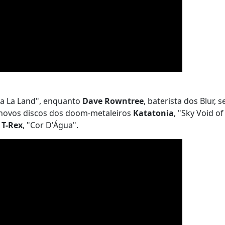
La La Land", enquanto
Dave Rowntree
, baterista dos Blur, s
 novos discos dos doom-metaleiros
Katatonia
, "Sky Void of
o
T-Rex
, "Cor D'Água".