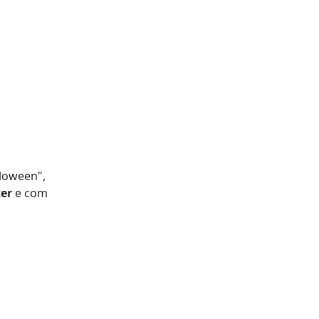
lloween",
er
e com