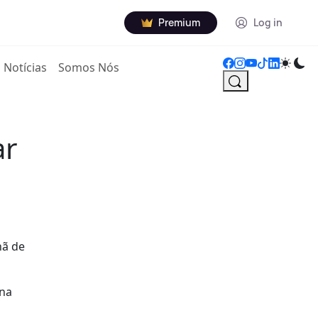
Premium
Log in
Notícias
Somos Nós
ar
hã de
 na