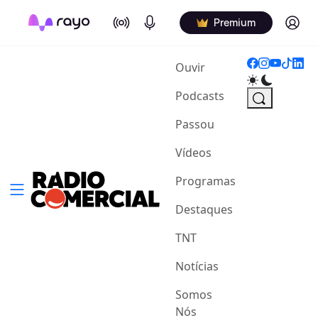
On Air
Podcasts
Log in
Premium
(current)
Ouvir
Podcasts
Passou
Vídeos
Programas
Destaques
TNT
Notícias
Somos
Nós