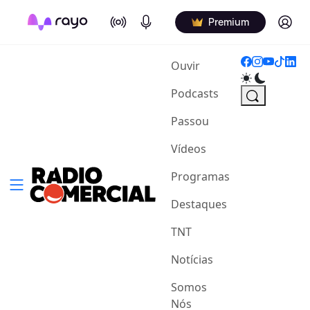
On Air
Podcasts
Log in
Premium
(current)
Ouvir
Podcasts
Passou
Vídeos
Programas
Destaques
TNT
Notícias
Somos
Nós