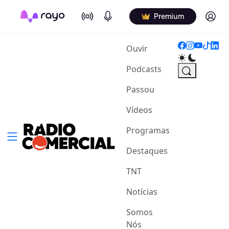
On Air
Podcasts
Log in
Premium
(current)
Ouvir
Podcasts
Passou
Vídeos
Programas
Destaques
TNT
Notícias
Somos
Nós