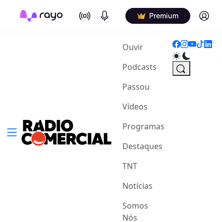
On Air
Podcasts
Log in
Premium
(current)
Ouvir
Podcasts
Passou
Vídeos
Programas
Destaques
TNT
Notícias
Somos
Nós