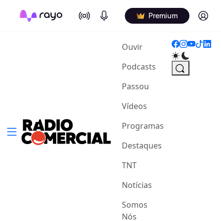
On Air
Podcasts
Log in
Premium
(current)
Ouvir
Podcasts
Passou
Vídeos
Programas
Destaques
TNT
Notícias
Somos
Nós