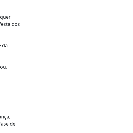
 quer
festa dos
e da
tou.
ança,
fase de