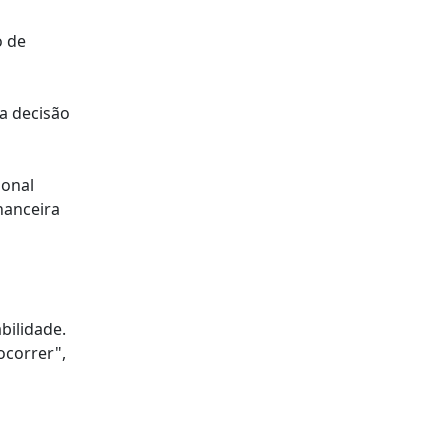
o de
a decisão
ional
nanceira
bilidade.
ocorrer",