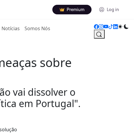
Premium
Log in
Notícias
Somos Nós
meaças sobre
ão vai dissolver o
tica em Portugal".
ssolução