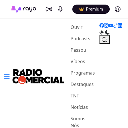
On Air
Podcasts
Log in
Premium
(current)
Ouvir
Podcasts
Passou
Vídeos
Programas
Destaques
TNT
Notícias
Somos
Nós