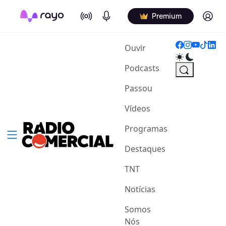
On Air
Podcasts
Log in
Premium
(current)
Ouvir
Podcasts
Passou
Vídeos
Programas
Destaques
TNT
Notícias
Somos
Nós