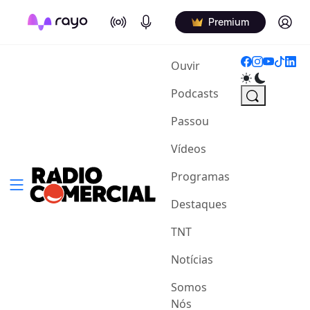
On Air
Podcasts
Log in
Premium
(current)
Ouvir
Podcasts
Passou
Vídeos
Programas
Destaques
TNT
Notícias
Somos
Nós