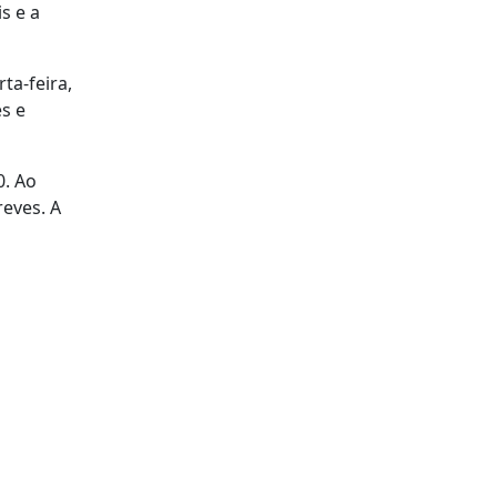
s e a
ta-feira,
s e
0. Ao
reves. A