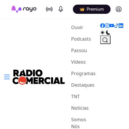
On Air
Podcasts
Log in
Premium
(current)
Ouvir
Podcasts
Passou
Vídeos
Programas
Destaques
TNT
Notícias
Somos
Nós