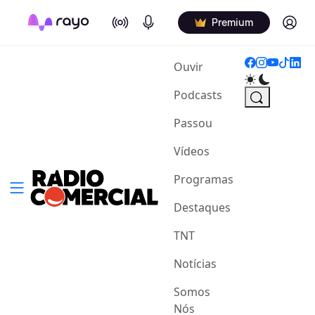
On Air
Podcasts
Log in
Premium
(current)
Ouvir
Podcasts
Passou
Vídeos
Programas
Destaques
TNT
Notícias
Somos
Nós