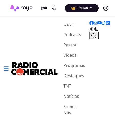
On Air
Podcasts
Log in
Premium
(current)
Ouvir
Podcasts
Passou
Vídeos
Programas
Destaques
TNT
Notícias
Somos
Nós