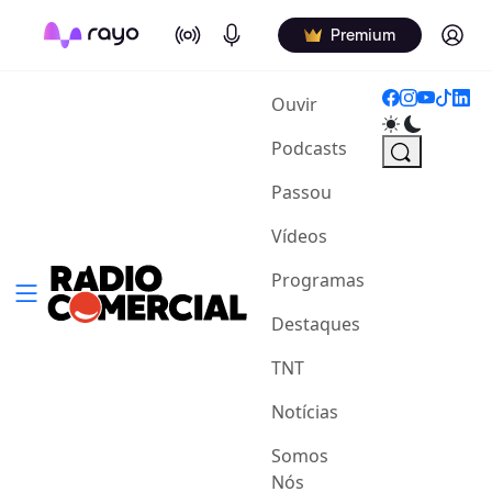
On Air
Podcasts
Log in
Premium
(current)
Ouvir
Podcasts
Passou
Vídeos
Programas
Destaques
TNT
Notícias
Somos
Nós