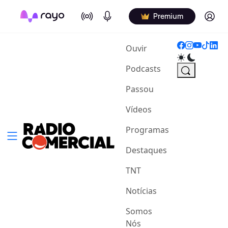
On Air
Podcasts
Log in
Premium
(current)
Ouvir
Podcasts
Passou
Vídeos
Programas
Destaques
TNT
Notícias
Somos
Nós