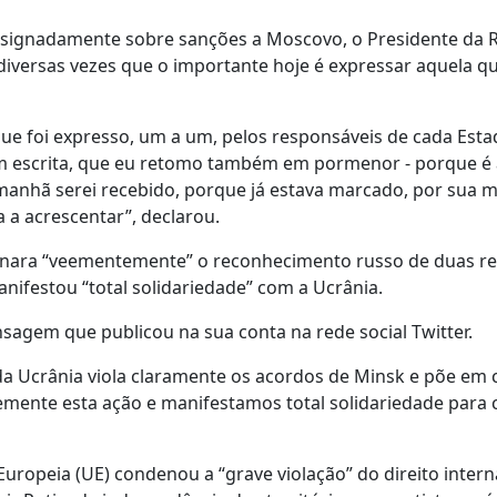
esignadamente sobre sanções a Moscovo, o Presidente da 
iversas vezes que o importante hoje é expressar aquela qu
que foi expresso, um a um, pelos responsáveis de cada Esta
em escrita, que eu retomo também em pormenor - porque é 
manhã serei recebido, porque já estava marcado, por sua 
a acrescentar”, declarou.
ndenara “veementemente” o reconhecimento russo de duas r
anifestou “total solidariedade” com a Ucrânia.
sagem que publicou na sua conta na rede social Twitter.
da Ucrânia viola claramente os acordos de Minsk e põe em 
emente esta ação e manifestamos total solidariedade para
Europeia (UE) condenou a “grave violação” do direito intern