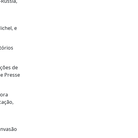
-Rússia,
ichel, e
tórios
nções de
ce Presse
gora
cação,
invasão