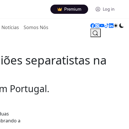
Premium
Log in
Notícias
Somos Nós
ões separatistas na
m Portugal.
duas
embrando a