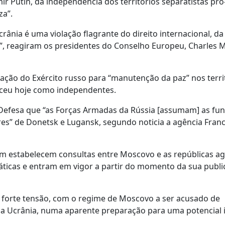
r Putin, da independência dos territórios separatistas pró
za”.
rânia é uma violação flagrante do direito internacional, da
k”, reagiram os presidentes do Conselho Europeu, Charles M
zação do Exército russo para “manutenção da paz” nos terri
heceu hoje como independentes.
 Defesa que “as Forças Armadas da Rússia [assumam] as fu
res” de Donetsk e Lugansk, segundo noticia a agência Fran
m estabelecem consultas entre Moscovo e as repúblicas a
áticas e entram em vigor a partir do momento da sua publi
forte tensão, com o regime de Moscovo a ser acusado de
da Ucrânia, numa aparente preparação para uma potencial 