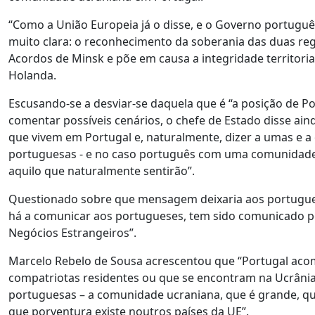
“Como a União Europeia já o disse, e o Governo portuguê
muito clara: o reconhecimento da soberania das duas reg
Acordos de Minsk e põe em causa a integridade territoria
Holanda.
Escusando-se a desviar-se daquela que é “a posição de P
comentar possíveis cenários, o chefe de Estado disse ain
que vivem em Portugal e, naturalmente, dizer a umas e
portuguesas - e no caso português com uma comunidade 
aquilo que naturalmente sentirão”.
Questionado sobre que mensagem deixaria aos portugue
há a comunicar aos portugueses, tem sido comunicado 
Negócios Estrangeiros”.
Marcelo Rebelo de Sousa acrescentou que “Portugal aco
compatriotas residentes ou que se encontram na Ucrânia
portuguesas – a comunidade ucraniana, que é grande, q
que porventura existe noutros países da UE”.