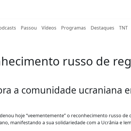
rent)
odcasts
Passou
Vídeos
Programas
Destaques
TNT
hecimento russo de regi
bra a comunidade ucraniana e
ondenou hoje “veementemente” o reconhecimento russo de 
niano, manifestando a sua solidariedade com a Ucrânia e l