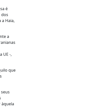
sa é
a dos
 a Haia,
nte a
ranianas
 UE -,
uilo que
s
 seus
s
r àquela