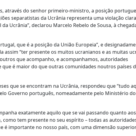
s, através do senhor primeiro-ministro, a posição portugue
iões separatistas da Ucrânia representa uma violação clar
l da Ucrânia”, declarou Marcelo Rebelo de Sousa, à chegada
ortugal, que é a posição da União Europeia”, e designadame
da assim “ter presente os muitos ucranianos e as muitas uc
 a outros que acompanho, e acompanhamos, autoridades
que é maior do que outras comunidades noutros países da
ses que se encontram na Ucrânia, respondeu que “tudo aq
pelo Governo português, nomeadamente pelo Ministério do
mpanha exatamente aquilo que se vai passando quanto aos
, como tem presente no seu espírito – todas as autoridade
ue é importante no nosso país, com uma dimensão superio