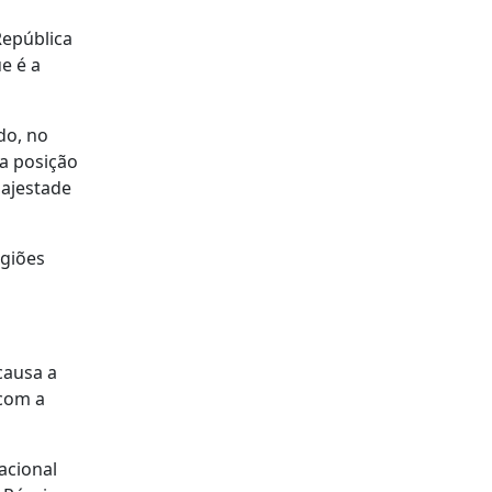
República
e é a
do, no
a posição
majestade
egiões
causa a
 com a
acional