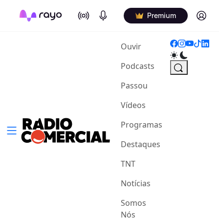
On Air
Podcasts
Log in
Premium
(current)
Ouvir
Podcasts
Passou
Vídeos
Programas
Destaques
TNT
Notícias
Somos
Nós