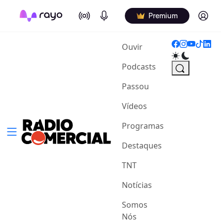
On Air
Podcasts
Log in
Premium
(current)
Ouvir
Podcasts
Passou
Vídeos
Programas
Destaques
TNT
Notícias
Somos
Nós