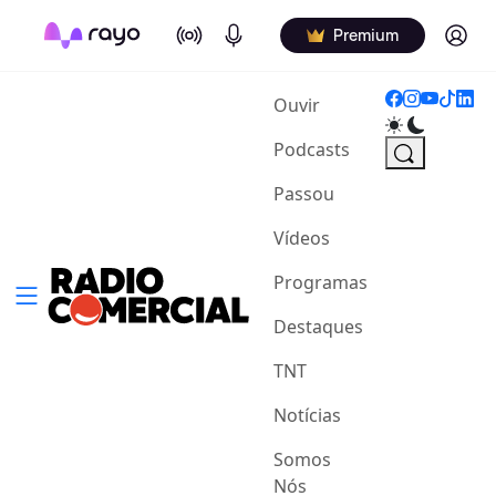
On Air
Podcasts
Log in
Premium
(current)
Ouvir
Podcasts
Passou
Vídeos
Programas
Destaques
TNT
Notícias
Somos
Nós